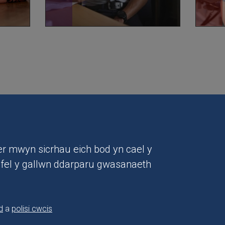
Polisi preifatrwydd
Datganiad hygyrchedd
Polis
r mwyn sicrhau eich bod yn cael y
n fel y gallwn ddarparu gwasanaeth
d
a
polisi cwcis