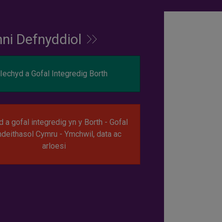
nni Defnyddiol
Iechyd a Gofal Integredig Borth
d a gofal integredig yn y Borth - Gofal
deithasol Cymru - Ymchwil, data ac
arloesi