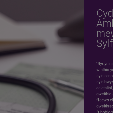
Cyd
Aml
mew
Syl
"Rydyn ni
weithio y
sy'n cano
sy'n bwy
ac atalio
gweithio
ffocws cl
gweithred
i'r boblo