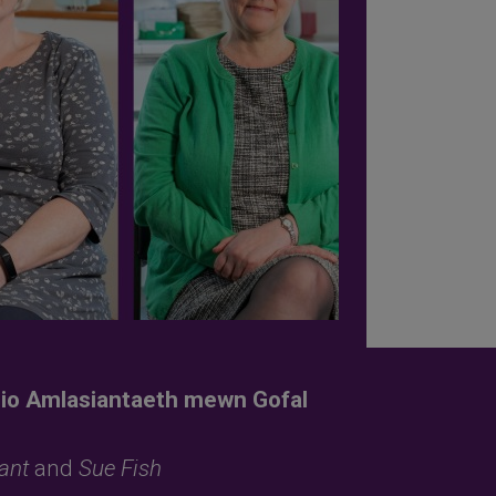
io Amlasiantaeth mewn Gofal
l
ant
and
Sue Fish