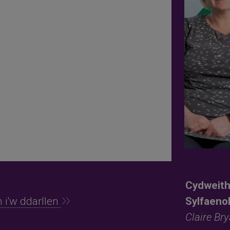
Cydweith
 i'w ddarllen
Sylfaeno
Claire Bry