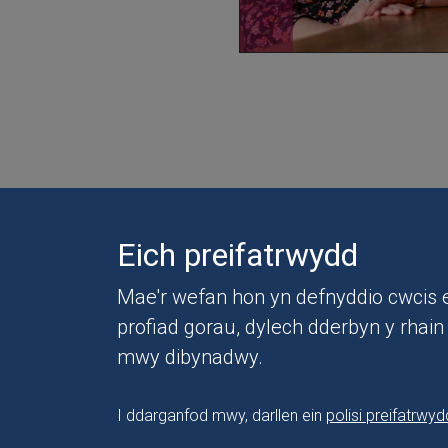
Eich preifatrwydd
Mae'r wefan hon yn defnyddio cwcis e
profiad gorau, dylech dderbyn y rhai
mwy dibynadwy.
I ddarganfod mwy, darllen ein
polisi preifatrwyd