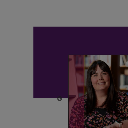
111 Press 2
Cydymai
Cymorth
Meddygo
Therapi
Gofal
Galwedigaethol
Sylfaeno
ar gyfer
Darllen mwy
Iechyd
Meddwl
Darllen mwy