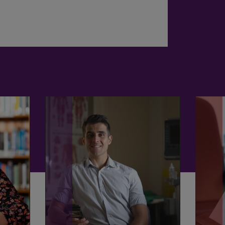
th
Gofal
l
Sylfaenol
Brysbennu
l
Traed
Diabetig
Cynnar Brys
(D-FEET)
Darllen mwy