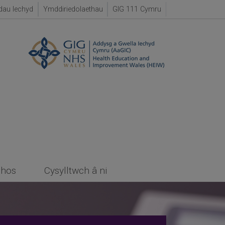
dau Iechyd
Ymddiriedolaethau
GIG 111 Cymru
chos
Cysylltwch â ni