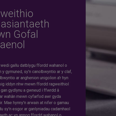
weithio
asiantaeth
n Gofal
faenol
 wedi gallu datblygu ffordd wahanol o
n y gymuned, sy'n canolbwyntio ar y claf,
lbwyntio ar anghenion unigolion a'r hyn
sig iddyn nhw mewn ffordd ragweithiol
l, gan gydlynu a gwneud i ffwrdd â
 ar wahân mewn cyfarfod awr gyda
ir. Mae hynny'n arwain at nifer o gamau
u sy'n esgor ar ganlyniadau cadarnhaol
gaeth ac yn annog ffordd wahanol o