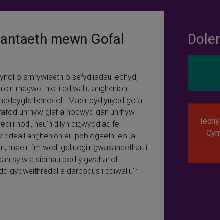
iantaeth mewn Gofal
Dole
ynol o amrywiaeth o sefydliadau iechyd,
io'n rhagweithiol i ddiwallu anghenion
meddygfa benodol. Mae'r cydlynydd gofal
trafod unrhyw glaf a nodwyd gan unrhyw
Iechy
wedi'i nodi, neu'n dilyn digwyddiad fel
Cym
y ddeall anghenion eu poblogaeth leol a
n, mae'r tîm wedi galluogi'r gwasanaethau i
n dan sylw a sicrhau bod y gwahanol
dd gydweithredol a darbodus i ddiwallu'r