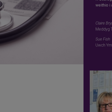
weithio i
Claire Bry
Meddyg T
Sue Fish
Uwch Yma