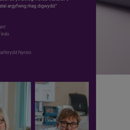
 atal argyfwng rhag digwydd."
ant
eulu
rferydd Nyrsio