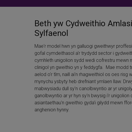
Beth yw Cydweithio Amlas
Sylfaenol
Mae'r model hwn yn galluogi gweithwyr proffesi
gofal cymdeithasol a'r trydydd sector i gydweith
cymhleth unigolion sydd wedi cofrestru mewn 
clinigol yn gweithio yn y feddygfa. Mae modd 
aelod o'r tîm, naill ai'n rhagweithiol os oes risg 
mynychu ysbyty heb drefniant ymlaen llaw. Drw
mabwysiadu dull sy'n canolbwyntio ar yr unigoly
ganolbwyntio ar yr hyn sy'n bwysig i'r unigolio
asiantaethau'n gweithio gyda'i gilydd mewn ffor
anghenion hynny.