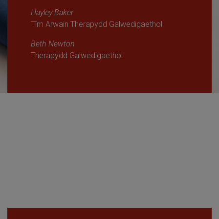
Hayley Baker
Tîm Arwain Therapydd Galwedigaethol
Beth Newton
Therapydd Galwedigaethol