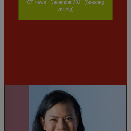
OT News - December 2021 (Saesneg
yn unig)
Canolfan Therapi
Gofal Cymhleth yn
y Gymuned
Darllen mwy