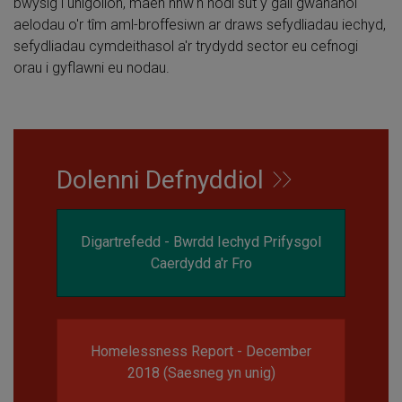
bwysig i unigolion, maen nhw'n nodi sut y gall gwahanol
aelodau o'r tîm aml-broffesiwn ar draws sefydliadau iechyd,
sefydliadau cymdeithasol a'r trydydd sector eu cefnogi
orau i gyflawni eu nodau.
Dolenni Defnyddiol
Digartrefedd - Bwrdd Iechyd Prifysgol
Caerdydd a'r Fro
Homelessness Report - December
2018 (Saesneg yn unig)