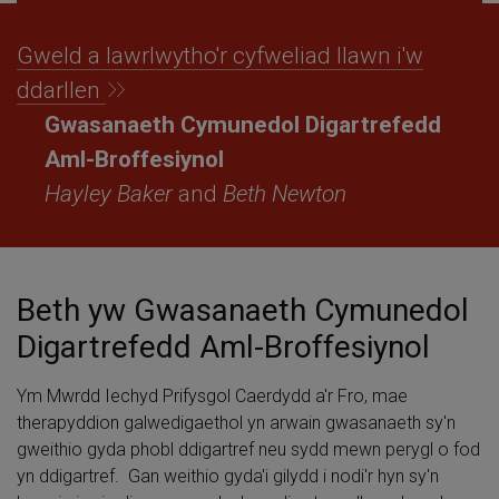
Gweld a lawrlwytho'r cyfweliad llawn i'w
ddarllen
Gwasanaeth Cymunedol Digartrefedd
Aml-Broffesiynol
Hayley Baker
and
Beth Newton
Beth yw Gwasanaeth Cymunedol
Digartrefedd Aml-Broffesiynol
Ym Mwrdd Iechyd Prifysgol Caerdydd a'r Fro, mae
therapyddion galwedigaethol yn arwain gwasanaeth sy'n
gweithio gyda phobl ddigartref neu sydd mewn perygl o fod
yn ddigartref. Gan weithio gyda'i gilydd i nodi'r hyn sy'n