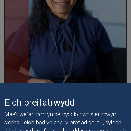
Eich preifatrwydd
Mae'r wefan hon yn defnyddio cwcis er mwyn
sicrhau eich bod yn cael y profiad gorau, dylech
dderbyn y rhain fel y gallwn ddarparu gwasanaeth