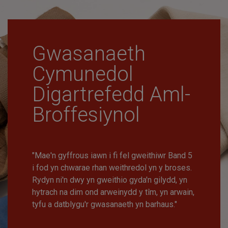
Gwasanaeth
Cymunedol
Digartrefedd Aml-
Broffesiynol
"Mae'n gyffrous iawn i fi fel gweithiwr Band 5
i fod yn chwarae rhan weithredol yn y broses.
Rydyn ni'n dwy yn gweithio gyda'n gilydd, yn
hytrach na dim ond arweinydd y tîm, yn arwain,
tyfu a datblygu'r gwasanaeth yn barhaus."